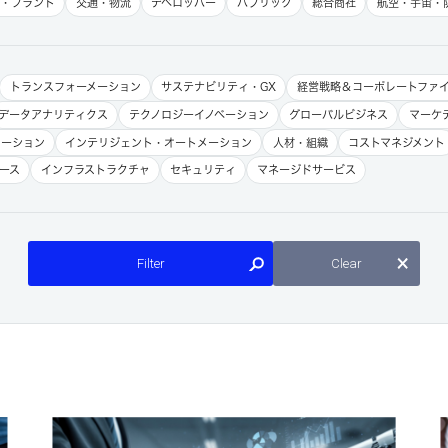
学・プラント
交通・物流
デベロッパー
パブリック
総合商社
航空・宇宙・
トランスフォーメーション
サステナビリティ・GX
経営戦略＆コーポレートファ
データアナリティクス
テクノロジーイノベーション
グローバルビジネス
マーケ
レーション
インテリジェント・オートメーション
人材・組織
コストマネジメント
ース
インフラストラクチャ
セキュリティ
マネージドサービス
Filter
Clear