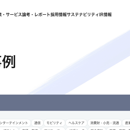
業・サービス
論考・レポート
採用情報
サステナビリティ
IR情報
事例
ンターテインメント
通信
モビリティ
ヘルスケア
消費財・小売・流通
産