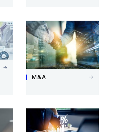
ル
M＆A