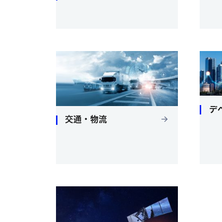
デ
交通・物流