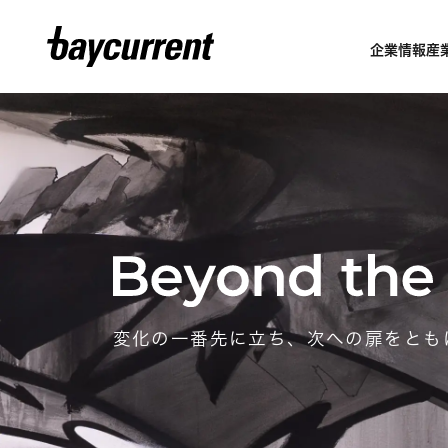
企業情報
産
変化の一番先に立ち、
次への扉をとも