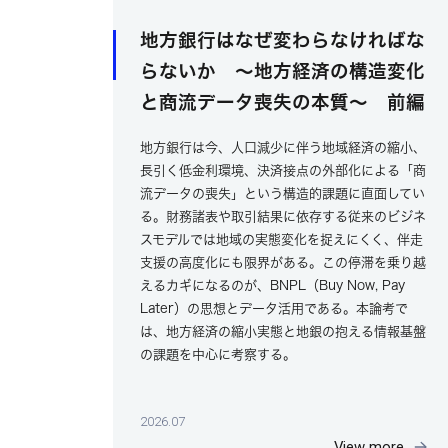
地方銀行はなぜ変わらなければな
らないか ～地方経済の構造変化
と商流データ喪失の本質～ 前編
地方銀行は今、人口減少に伴う地域経済の縮小、
長引く低金利環境、決済接点の外部化による「商
流データの喪失」という構造的課題に直面してい
る。財務諸表や取引結果に依存する従来のビジネ
スモデルでは地域の実態変化を捉えにくく、伴走
支援の高度化にも限界がある。この停滞を乗り越
えるカギになるのが、BNPL（Buy Now, Pay
Later）の思想とデータ活用である。本論考で
は、地方経済の縮小実態と地銀の抱える情報基盤
の課題を中心に考察する。
2026.07
View more