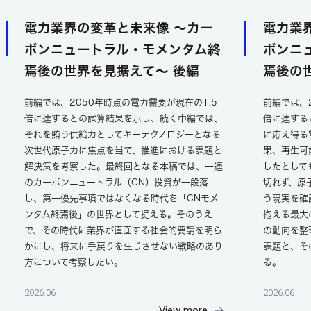
電力業界の変革と未来像 ～カー
電力業
ボンニュートラル・モメンタム終
ボンニ
焉後の世界を見据えて～ 後編
焉後の
前編では、2050年時点の電力需要が現在の1.5
前編では、
倍に達するとの試算結果を示し、続く中編では、
倍に達する
それを賄う供給力としてキーテクノロジーとなる
に応え得る
次世代原子力に焦点を当て、推進における課題と
果、再生可
解決策を考察した。最終回となる本稿では、一連
したとして
のカーボンニュートラル（CN）投資が一段落
切れず、原
し、第一優先事項ではなくなる時代を「CNモメ
う現実を確
ンタム終焉後」の世界として捉える。そのうえ
抱える最大
で、その時代に業界が直面する社会的要請を明ら
の動向を整
かにし、将来に手戻りを生じさせない戦略のあり
課題と、そ
方について考察したい。
る。
2026.06
2026.06
View more