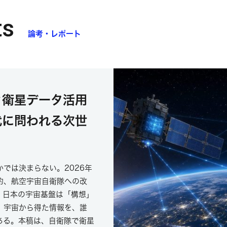
ts
論考・レポート
ぐ衛星データ活用
代に問われる次世
では決まらない。2026年
約、航空宇宙自衛隊への改
ぎ、日本の宇宙基盤は「構想」
、宇宙から得た情報を、誰
ある。本稿は、自衛隊で衛星