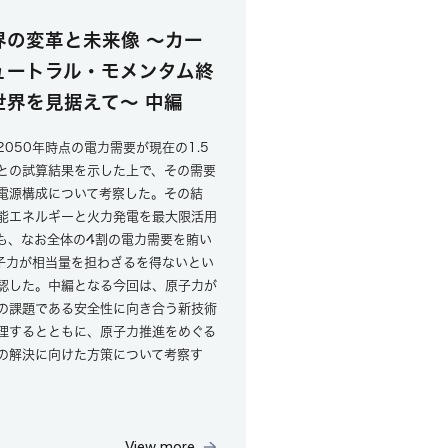
界の変革と未来像 ～カー
ュートラル・モメンタム終
世界を見据えて～ 中編
2050年時点の電力需要が現在の1.5
との試算結果を示した上で、その需要
電源構成について考察した。その結
能エネルギーと火力発電を最大限活用
も、なお全体の4割の電力需要を賄い
子力が相当量を担わざるを得ないとい
認した。中編となる今回は、原子力が
の課題である安全性に向き合う新技術
理するとともに、原子力推進をめぐる
の解決に向けた方策について考察す
View more