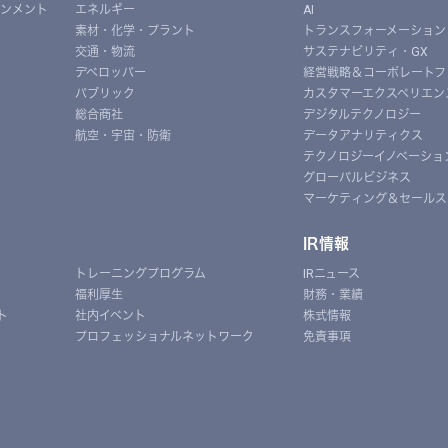
インメント
エネルギー
AI
素材・化学・プラント
トランスフォーメーション
交通・物流
サステナビリティ・GX
デベロッパー
経営戦略＆コーポレートフ
パブリック
カスタマーエクスペリエン
総合商社
デジタルテクノロジー
航空・宇宙・防衛
データアナリティクス
テクノロジーイノベーショ
グローバルビジネス
マーケティング＆セールス
IR情報
トレーニングプログラム
IRニュース
福利厚生
財務・業績
ト
社内イベント
株式情報
プロフェッショナルネットワーク
免責事項