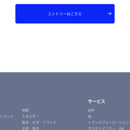
エントリーはこちら
サービス
保険
ERP
インメント
エネルギー
AI
素材・化学・プラント
トランスフォーメーション
交通・物流
サステナビリティ・GX