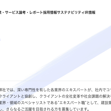
業・サービス
論考・レポート
採用情報
サステナビリティ
IR情報
s
弊社では、深い専門性を有した各業界のエキスパートが、社内でコ
クライアントと協創し、クライアントの全社変革や社会課題の解決
業界・領域のスペシャリストである”エキスパート職”として、建設
し、さらなるご活躍を目指される方を募集しています。