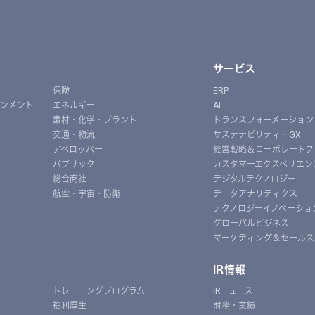
サービス
保険
ERP
インメント
エネルギー
AI
素材・化学・プラント
トランスフォーメーション
交通・物流
サステナビリティ・GX
デベロッパー
経営戦略＆コーポレートフ
パブリック
カスタマーエクスペリエン
総合商社
デジタルテクノロジー
航空・宇宙・防衛
データアナリティクス
テクノロジーイノベーショ
グローバルビジネス
マーケティング＆セールス
IR情報
トレーニングプログラム
IRニュース
福利厚生
財務・業績