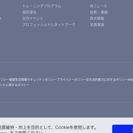
トレーニングプログラム
IRニュース
福利厚生
財務・業績
ト
社内イベント
株式情報
プロフェッショナルネットワーク
免責事項
ポリシー
健康宣言
情報セキュリティポリシー
プライバシーポリシー
反社会的勢力に対するポリシー
W
ントに関するポリシー
プ
質維持・向上を目的として、Cookieを使用します。
シー
」をご参照ください。