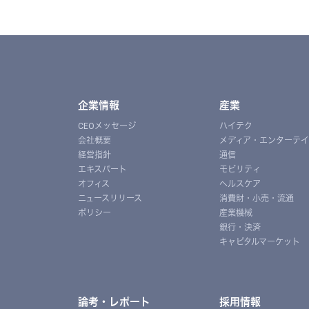
企業情報
産業
CEOメッセージ
ハイテク
会社概要
メディア・エンターテ
経営指針
通信
エキスパート
モビリティ
オフィス
ヘルスケア
ニュースリリース
消費財・小売・流通
ポリシー
産業機械
銀行・決済
キャピタルマーケット
論考・レポート
採用情報