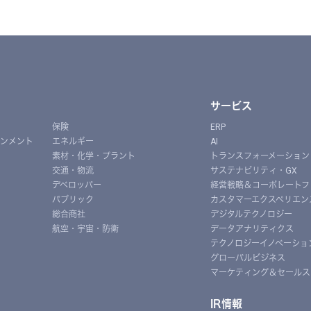
サービス
保険
ERP
インメント
エネルギー
AI
素材・化学・プラント
トランスフォーメーション
交通・物流
サステナビリティ・GX
デベロッパー
経営戦略＆コーポレートフ
パブリック
カスタマーエクスペリエン
総合商社
デジタルテクノロジー
航空・宇宙・防衛
データアナリティクス
テクノロジーイノベーショ
グローバルビジネス
マーケティング＆セールス
IR情報