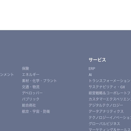
サービス
保険
ERP
インメント
エネルギー
AI
素材・化学・プラント
トランスフォーメーション
交通・物流
サステナビリティ・GX
デベロッパー
経営戦略＆コーポレートフ
パブリック
カスタマーエクスペリエン
総合商社
デジタルテクノロジー
航空・宇宙・防衛
データアナリティクス
テクノロジーイノベーショ
グローバルビジネス
マーケティング＆セールス