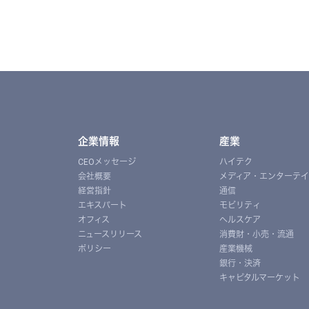
企業情報
産業
CEOメッセージ
ハイテク
会社概要
メディア・エンターテ
経営指針
通信
エキスパート
モビリティ
オフィス
ヘルスケア
ニュースリリース
消費財・小売・流通
ポリシー
産業機械
銀行・決済
キャピタルマーケット