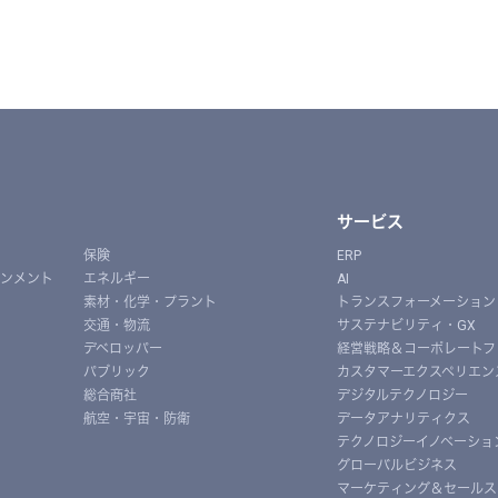
サービス
保険
ERP
インメント
エネルギー
AI
素材・化学・プラント
トランスフォーメーション
交通・物流
サステナビリティ・GX
デベロッパー
経営戦略＆コーポレートフ
パブリック
カスタマーエクスペリエン
総合商社
デジタルテクノロジー
航空・宇宙・防衛
データアナリティクス
テクノロジーイノベーショ
グローバルビジネス
マーケティング＆セールス