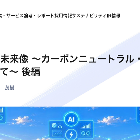
業・サービス
論考・レポート
採用情報
サステナビリティ
IR情報
未来像 ～カーボンニュートラル
て～ 後編
山 茂樹