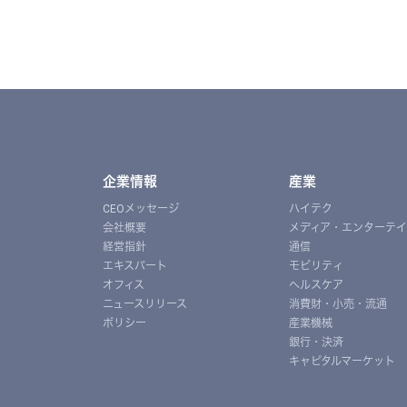
企業情報
産業
CEOメッセージ
ハイテク
会社概要
メディア・エンターテ
経営指針
通信
エキスパート
モビリティ
オフィス
ヘルスケア
ニュースリリース
消費財・小売・流通
ポリシー
産業機械
銀行・決済
キャピタルマーケット