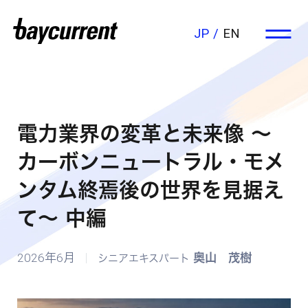
JP
EN
電力業界の変革と未来像 ～
カーボンニュートラル・モメ
ンタム終焉後の世界を見据え
て～ 中編
2026年6月
奥山 茂樹
シニアエキスパート