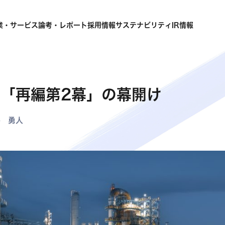
業・サービス
論考・レポート
採用情報
サステナビリティ
IR情報
「再編第2幕」の幕開け
谷 勇人