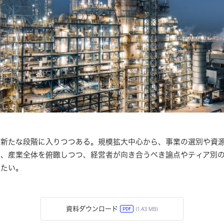
が新たな段階に入りつつある。規模拡大中心から、事業の選別や資
は、産業全体を俯瞰しつつ、経営者が向き合うべき論点やティア別
したい。
資料ダウンロード
PDF
(1.43 MB)