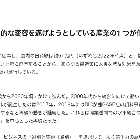
的な変容を遂げようとしている産業の1 つが
従事し、国内の出荷額は約51兆円（いずれも2022年時点）と、
ーン上流に位置することから、あらゆる製造業に大きな波及効果を
編が進行している。
代から2020年頃にかけて進んだ。2000年代から統合に向けて動
が誕生したのは2017年。2019年にはDICが独BASF社の顔料事
合するなど再編の動きが継続した。これらは同業種間での水平統合
化」を中心とした再編だった。
、ビジネスの「選別と集約（峻別）」を追求して、より競争力の高