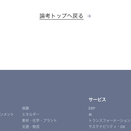
論考トップへ戻る
サービス
保険
ERP
インメント
エネルギー
AI
素材・化学・プラント
トランスフォーメーション
交通・物流
サステナビリティ・GX