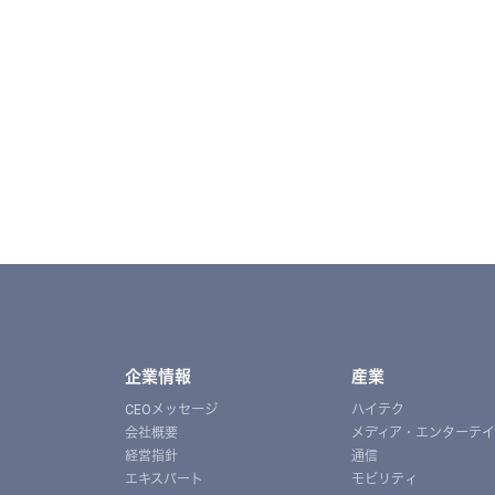
企業情報
産業
CEOメッセージ
ハイテク
会社概要
メディア・エンターテ
経営指針
通信
エキスパート
モビリティ